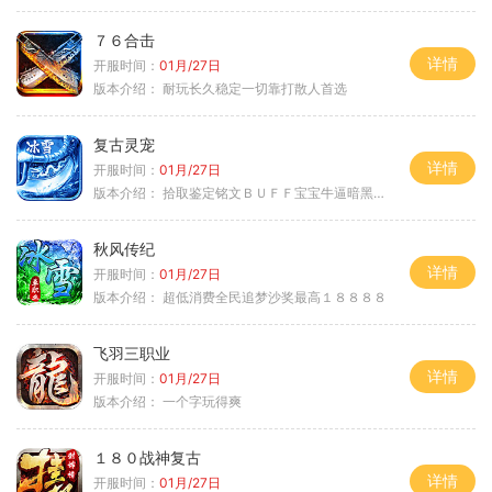
７６合击
详情
开服时间：
01月/27日
版本介绍：
耐玩长久稳定一切靠打散人首选
复古灵宠
详情
开服时间：
01月/27日
版本介绍：
拾取鉴定铭文ＢＵＦＦ宝宝牛逼暗黑属性
秋风传纪
详情
开服时间：
01月/27日
版本介绍：
超低消费全民追梦沙奖最高１８８８８
飞羽三职业
详情
开服时间：
01月/27日
版本介绍：
一个字玩得爽
１８０战神复古
详情
开服时间：
01月/27日