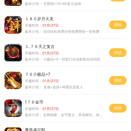
版本介绍：
无赞助1.761.80复古战神
１８０岁月火龙
详情
开服时间：
01月/27日
版本介绍：
自动挂机免费沙捐免费赞助一切免费
１.７６天之复古
详情
开服时间：
01月/27日
版本介绍：
小极品+5一切靠打自动捡取自动回収
７６小极品+7
详情
开服时间：
01月/27日
版本介绍：
龙魂+血脉+神通全是散人
1７６金币
详情
开服时间：
01月/27日
版本介绍：
全网独家，金币复古，养老耐玩，保底回収
魔兽魂沉默