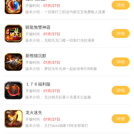
详情
开服时间：
01月/27日
版本介绍：
一切靠打三职业均衡宝宝免费散人逆袭
斩龍無雙神器
详情
开服时间：
01月/27日
版本介绍：
无暗坑无门槛一切靠打光柱满屏
新熊猫沉默
详情
开服时间：
01月/27日
版本介绍：
梦回当年兄弟一起砍传奇0冲终极
１７６福利版
详情
开服时间：
01月/27日
版本介绍：
无沙捐无狂暴０充通关公益服
龙火迷失
详情
开服时间：
01月/27日
版本介绍：
主打boss独家15转全部靠打