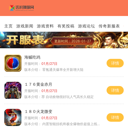
主页
游戏新闻
游戏资料
有奖投稿
游戏论坛
传奇新服表
传
更新时间：2026-01-27
海贼吃鸡
详情
开服时间：
01月/27日
版本介绍：
零氪通关爆率全开新增大陆
１７６黄金赤月
详情
开服时间：
01月/27日
版本介绍：
荐 自动捡物很好玩人气高长久稳定
１８０火龙微变
详情
开服时间：
01月/27日
版本介绍：
内置智能挂机终极全爆物价超值上线送神器