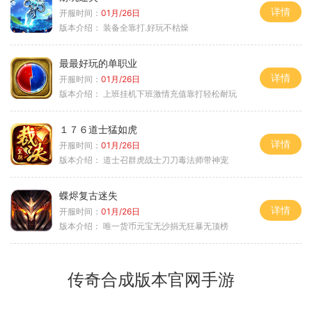
详情
开服时间：
01月/26日
版本介绍：
装备全靠打.好玩不枯燥
最最好玩的单职业
详情
开服时间：
01月/26日
版本介绍：
上班挂机下班激情充值靠打轻松耐玩
１７６道士猛如虎
详情
开服时间：
01月/26日
版本介绍：
道士召群虎战士刀刀毒法师带神宠
蝶烬复古迷失
详情
开服时间：
01月/26日
版本介绍：
唯一货币元宝无沙捐无狂暴无顶榜
传奇合成版本官网手游