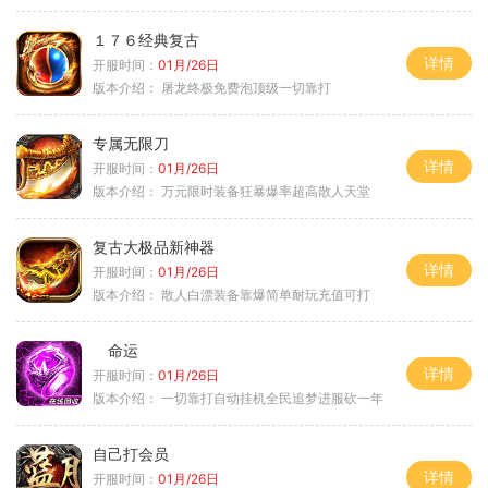
１７６经典复古
详情
开服时间：
01月/26日
版本介绍：
屠龙终极免费泡顶级一切靠打
专属无限刀
详情
开服时间：
01月/26日
版本介绍：
万元限时装备狂暴爆率超高散人天堂
复古大极品新神器
详情
开服时间：
01月/26日
版本介绍：
散人白漂装备靠爆简单耐玩充值可打
命运
详情
开服时间：
01月/26日
版本介绍：
一切靠打自动挂机全民追梦进服砍一年
自己打会员
详情
开服时间：
01月/26日