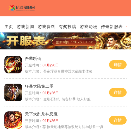
主页
游戏新闻
游戏资料
有奖投稿
游戏论坛
传奇新服表
传
更新时间：2026-01-26
吾辈斩仙
详情
开服时间：
01月/26日
版本介绍：
吾帝浑源专属神器大乱跪求体验
狂暴大陆第二季
详情
开服时间：
01月/26日
版本介绍：
金刚石好打.装备好暴.散人好服
天下大乱杀神恶魔
详情
开服时间：
01月/26日
版本介绍：
荐 惊天动地至尊無敌绝对防御秒杀一切