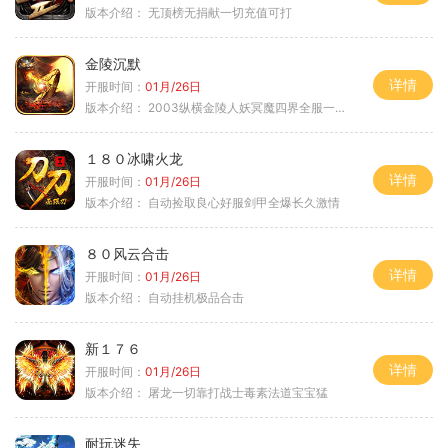
版本介绍：
无顶榜无捐献一切充值可打
金陵沉默
详情
开服时间：
01月/26日
版本介绍：
2003纵横金陵人妖冥魔四界全服一切靠
１８０冰啸火龙
详情
开服时间：
01月/26日
版本介绍：
自动捡取良心好服剑甲全爆长久激情
８０风云合击
详情
开服时间：
01月/26日
版本介绍：
自动挂机极品合击
新１７６
详情
开服时间：
01月/26日
版本介绍：
屠龙一切靠打战士毒素法道宝宝猛
耐玩迷失