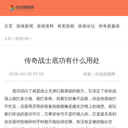
主页
游戏新闻
游戏资料
有奖投稿
游戏论坛
传奇新服表
传
主页
>
新游列表
>
传奇战士底功有什么用处
2026-04-28 07:55
来源：传说搜服网
底功说白了就是战士兄弟们最基础的能力，它决定了你在战
场上能扛多少揍、能打多疼。别看它好像不起眼，但这份基础打
不扎实，后面再厉害的装备技能都像是建在沙堆上的城堡。老玩
家们常说的底功不行，万事皆休可不是吓唬人的，它直接关系到
你在面对怪物和对手时能不能站得住脚、有没有足够的输出空