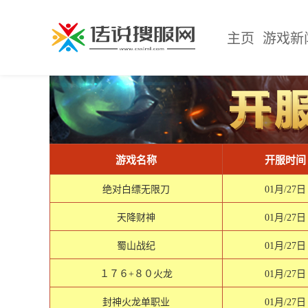
主页
游戏新
游戏名称
开服时间
绝对白缥无限刀
01月/27日
天降财神
01月/27日
蜀山战纪
01月/27日
１７６+８０火龙
01月/27日
封神火龙单职业
01月/27日