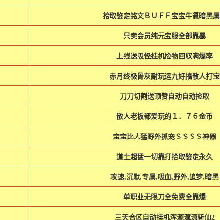
拾取鉴定铭文ＢＵＦＦ宝宝牛逼暗黑属
只卖会员纯元宝服全部靠暴
上线送吸怪挂机捡物回収满爆率
赤月终极骨灰耐玩运九好搞散人打宝
刀刀切割送顶赞自动自动捡取
散人老板都爱玩的１．７６金币
宝宝比人猛野外抓宠ＳＳＳＳ神器
道士超猛一切靠打拾取鉴定永久
攻速,沉默,专属,吸血,野外,追梦,暗黑
单职业无限刀全免费全靠爆
三天合区自动挂机浑源渾源斩仙2