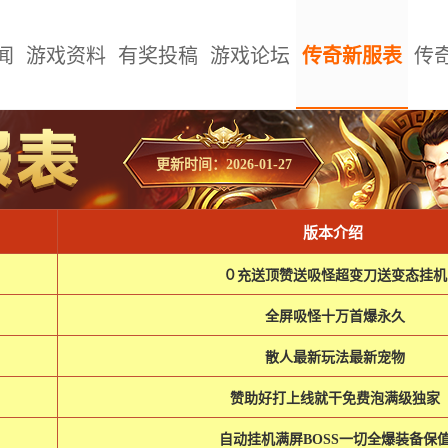
闻
游戏资料
有奖投稿
游戏论坛
传奇新服表
传
更新时间：2026-01-27
版本介绍
０充送顶赞送吸怪超变刀送变态挂机
全屏吸怪十万首爆永久
散人最新玩法最新宠物
赞助好打上线就干免费泡满级独家
自动挂机满屏BOSS一切全爆装备保