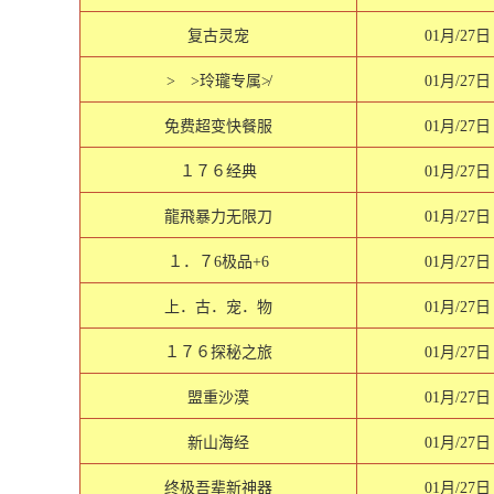
复古灵宠
01月/27日
> >玲瓏专属≯
01月/27日
免费超变快餐服
01月/27日
１７６经典
01月/27日
龍飛暴力无限刀
01月/27日
１．７6极品+6
01月/27日
上．古．宠．物
01月/27日
１７６探秘之旅
01月/27日
盟重沙漠
01月/27日
新山海经
01月/27日
终极吾辈新神器
01月/27日